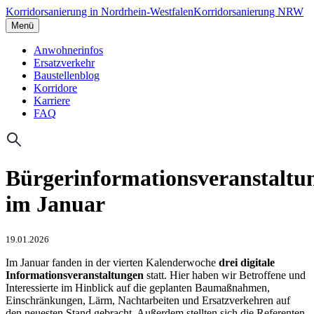
Korridorsanierung in Nordrhein-Westfalen
Korridorsanierung NRW
Menü
Anwohnerinfos
Ersatzverkehr
Baustellenblog
Korridore
Karriere
FAQ
Bürgerinformationsveranstaltu
im Januar
19.01.2026
Im Januar fanden in der vierten Kalenderwoche
drei digitale
Informationsveranstaltungen
statt. Hier haben wir Betroffene und
Interessierte im Hinblick auf die geplanten Baumaßnahmen,
Einschränkungen, Lärm, Nachtarbeiten und Ersatzverkehren auf
den neuesten Stand gebracht. Außerdem stellten sich die Referenten