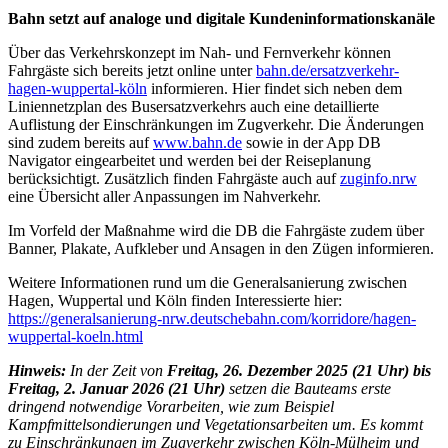
Bahn setzt auf analoge und digitale Kundeninformationskanäle
Über das Verkehrskonzept im Nah- und Fernverkehr können
Fahrgäste sich bereits jetzt online unter
bahn.de/ersatzverkehr-
hagen-wuppertal-köln
informieren. Hier findet sich neben dem
Liniennetzplan des Busersatzverkehrs auch eine detaillierte
Auflistung der Einschränkungen im Zugverkehr. Die Änderungen
sind zudem bereits auf
www.bahn.de
sowie in der App DB
Navigator eingearbeitet und werden bei der Reiseplanung
berücksichtigt. Zusätzlich finden Fahrgäste auch auf
zuginfo.nrw
eine Übersicht aller Anpassungen im Nahverkehr.
Im Vorfeld der Maßnahme wird die DB die Fahrgäste zudem über
Banner, Plakate, Aufkleber und Ansagen in den Zügen informieren.
Weitere Informationen rund um die Generalsanierung zwischen
Hagen, Wuppertal und Köln finden Interessierte hier:
https://generalsanierung-nrw.deutschebahn.com/korridore/hagen-
wuppertal-koeln.html
Hinweis:
In der Zeit von
Freitag, 26. Dezember 2025 (21 Uhr) bis
Freitag, 2. Januar 2026 (21 Uhr)
setzen die Bauteams erste
dringend notwendige Vorarbeiten, wie zum Beispiel
Kampfmittelsondierungen und Vegetationsarbeiten um. Es kommt
zu Einschränkungen im Zugverkehr zwischen Köln-Mülheim und