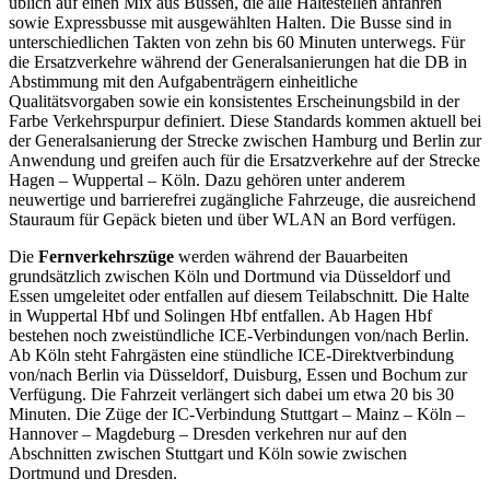
üblich auf einen Mix aus Bussen, die alle Haltestellen anfahren
sowie Expressbusse mit ausgewählten Halten. Die Busse sind in
unterschiedlichen Takten von zehn bis 60 Minuten unterwegs. Für
die Ersatzverkehre während der Generalsanierungen hat die DB in
Abstimmung mit den Aufgabenträgern einheitliche
Qualitätsvorgaben sowie ein konsistentes Erscheinungsbild in der
Farbe Verkehrspurpur definiert. Diese Standards kommen aktuell bei
der Generalsanierung der Strecke zwischen Hamburg und Berlin zur
Anwendung und greifen auch für die Ersatzverkehre auf der Strecke
Hagen – Wuppertal – Köln. Dazu gehören unter anderem
neuwertige und barrierefrei zugängliche Fahrzeuge, die ausreichend
Stauraum für Gepäck bieten und über WLAN an Bord verfügen.
Die
Fernverkehrszüge
werden während der Bauarbeiten
grundsätzlich zwischen Köln und Dortmund via Düsseldorf und
Essen umgeleitet oder entfallen auf diesem Teilabschnitt. Die Halte
in Wuppertal Hbf und Solingen Hbf entfallen. Ab Hagen Hbf
bestehen noch zweistündliche ICE-Verbindungen von/nach Berlin.
Ab Köln steht Fahrgästen eine stündliche ICE-Direktverbindung
von/nach Berlin via Düsseldorf, Duisburg, Essen und Bochum zur
Verfügung. Die Fahrzeit verlängert sich dabei um etwa 20 bis 30
Minuten. Die Züge der IC-Verbindung Stuttgart – Mainz – Köln –
Hannover – Magdeburg – Dresden verkehren nur auf den
Abschnitten zwischen Stuttgart und Köln sowie zwischen
Dortmund und Dresden.