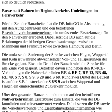
sich so deutlich reduzieren.
Busse statt Bahnen im Regionalverkehr, Umleitungen im
Fernverkehr
Für die Zeit der Bauarbeiten hat die DB InfraGO in Abstimmung
mit den Aufgabenträgern und den betroffenen
Eisenbahnverkehrsunternehmen
ein umfassendes Ersatzkonzept für
den Nahverkehr erarbeitet. Dabei setzt die DB auch auf die
Erfahrungen der bisherigen Generalsanierungen zwischen
Mannheim und Frankfurt sowie zwischen Hamburg und Berlin.
Die umfassende Sanierung der Strecke zwischen Hagen, Wuppertal
und Köln ist während abwechselnder Voll- und Teilsperrungen der
Strecke geplant. Etwa ein Drittel der Bauzeit wird die Strecke für
alle Züge voll gesperrt. Betroffen davon sind neben den IC-/ICE-
Verbindungen die Nahverkehrslinien
RE 4, RE 7, RE 13, RB 48,
RE 49, S 7, S 8, S 9, S 28 und S 68
. Rund zwei Drittel der Bauzeit
ist auf der S-Bahnstrecke der
S 8/S 9
zwischen Wuppertal und
Hagen ein eingeschränkter Zugverkehr möglich.
Über den gesamten Bauzeitraum kommen auf den betroffenen
Nahverkehrslinien
Ersatzbusse zum Einsatz, die von der DB
koordiniert und mitverantwortet werden. Dabei setzen die DB sowie
die Verkehrsverbünde und
Eisenbahnverkehrsunternehmen
wie