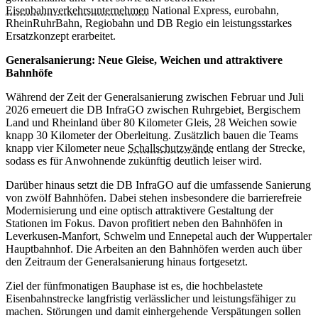
Eisenbahnverkehrsunternehmen
National Express, eurobahn,
RheinRuhrBahn, Regiobahn und DB Regio ein leistungsstarkes
Ersatzkonzept erarbeitet.
Generalsanierung: Neue Gleise, Weichen und attraktivere
Bahnhöfe
Während der Zeit der Generalsanierung zwischen Februar und Juli
2026 erneuert die DB InfraGO zwischen Ruhrgebiet, Bergischem
Land und Rheinland über 80 Kilometer Gleis, 28 Weichen sowie
knapp 30 Kilometer der Oberleitung. Zusätzlich bauen die Teams
knapp vier Kilometer neue
Schallschutzwände
entlang der Strecke,
sodass es für Anwohnende zukünftig deutlich leiser wird.
Darüber hinaus setzt die DB InfraGO auf die umfassende Sanierung
von zwölf Bahnhöfen. Dabei stehen insbesondere die barrierefreie
Modernisierung und eine optisch attraktivere Gestaltung der
Stationen im Fokus. Davon profitiert neben den Bahnhöfen in
Leverkusen-Manfort, Schwelm und Ennepetal auch der Wuppertaler
Hauptbahnhof. Die Arbeiten an den Bahnhöfen werden auch über
den Zeitraum der Generalsanierung hinaus fortgesetzt.
Ziel der fünfmonatigen Bauphase ist es, die hochbelastete
Eisenbahnstrecke langfristig verlässlicher und leistungsfähiger zu
machen. Störungen und damit einhergehende Verspätungen sollen