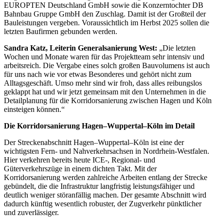
EUROPTEN Deutschland GmbH sowie die Konzerntochter DB
Bahnbau Gruppe GmbH den Zuschlag. Damit ist der Großteil der
Bauleistungen vergeben. Voraussichtlich im Herbst 2025 sollen die
letzten Baufirmen gebunden werden.
Sandra Katz, Leiterin Generalsanierung West:
„Die letzten
Wochen und Monate waren für das Projektteam sehr intensiv und
arbeitsreich. Die Vergabe eines solch großen Bauvolumens ist auch
für uns nach wie vor etwas Besonderes und gehört nicht zum
Alltagsgeschäft. Umso mehr sind wir froh, dass alles reibungslos
geklappt hat und wir jetzt gemeinsam mit den Unternehmen in die
Detailplanung für die Korridorsanierung zwischen Hagen und Köln
einsteigen können.“
Die Korridorsanierung Hagen–Wuppertal–Köln im Detail
Der Streckenabschnitt Hagen–Wuppertal–Köln ist eine der
wichtigsten Fern- und Nahverkehrsachsen in Nordrhein-Westfalen.
Hier verkehren bereits heute ICE-, Regional- und
Güterverkehrszüge in einem dichten Takt. Mit der
Korridorsanierung werden zahlreiche Arbeiten entlang der Strecke
gebündelt, die die Infrastruktur langfristig leistungsfähiger und
deutlich weniger störanfällig machen. Der gesamte Abschnitt wird
dadurch künftig wesentlich robuster, der Zugverkehr pünktlicher
und zuverlässiger.