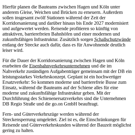
Hierfür planen die Bauteams zwischen Hagen und Köln unter
anderem Gleise, Weichen und Brücken zu erneuern. Außerdem
sollen insgesamt zwölf Stationen während der Zeit der
Korridorsanierung und darüber hinaus bis Ende 2027 modernisiert
und aufgewertet werden. Reisende profitieren so künftig von
attraktiven, barrierefreien Bahnhöfen und einer modernen und
zukunftsfähigen Infrastruktur. Zusätzlich sorgen
Schallschutzwände
entlang der Strecke auch dafür, dass es für Anwohnende deutlich
leiser wird.
Für die Dauer der Korridorsanierung zwischen Hagen und Köln
erarbeiten die
Eisenbahnverkehrsunternehmen
und die im
Nahverkehr zuständigen Aufgabenträger gemeinsam mit der DB ein
leistungsstarkes Verkehrskonzept. Geplant ist ein hochwertiger
Ersatzverkehr: So kommen moderne und barrierefreie Busse zum
Einsatz, während die Bauteams auf der Schiene alles für eine
moderne und zukunftsfähige Infrastruktur geben. Mit der
Durchführung des Schienenersatzverkehrs sind die Unternehmen
DB Regio Straße und die go.on GmbH beauftragt.
Fern- und Güterverkehrszüge werden während der
Streckensperrung umgeleitet. Ziel ist es, die Einschränkungen für
Reisende und Güterverkehrskunden während der Bauzeit möglichst
gering zu halten.