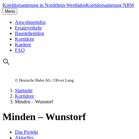
Korridorsanierung in Nordrhein-Westfalen
Korridorsanierung NRW
Menü
Anwohnerinfos
Ersatzverkehr
Baustellenblog
Korridore
Karriere
FAQ
© Deutsche Bahn AG / Oliver Lang
Startseite
Korridore
Minden – Wunstorf
Minden – Wunstorf
Das Projekt
Aktuelles